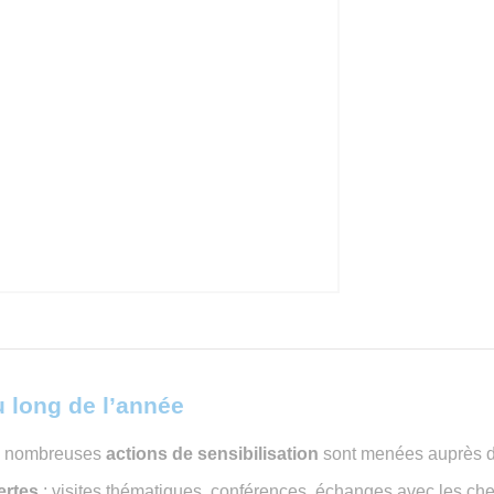
u long de l’année
de nombreuses
actions de sensibilisation
sont menées auprès de
ertes
: visites thématiques, conférences, échanges avec les ch