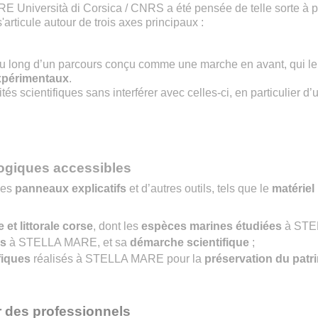
 Università di Corsica / CNRS a été pensée de telle sorte à 
'articule autour de trois axes principaux :
 au long d’un parcours conçu comme une marche en avant, qui le
xpérimentaux
.
ités scientifiques sans interférer avec celles-ci, en particulier d’
ogiques accessibles
des
panneaux explicatifs
et d’autres outils, tels que le
matériel
 et littorale corse
, dont les
espèces marines étudiées
à STE
rs
à STELLA MARE, et sa
démarche scientifique
;
fiques
réalisés à STELLA MARE pour la
préservation du patr
r des professionnels