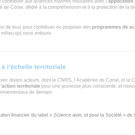
ntribuer aux sciences marines insulaires avec l’
application
té de Corse, dédié à la compréhension et à la protection de la bio
tion de tous pour contribuer ou proposer des
programmes de sci
milieu qui nous entoure.
 l’échelle territoriale
 divers acteurs, dont le CNRS, l’Académie de Corse, et la Cas
d’action
territoriale
pour une jeunesse plus consciente, et mieux
vironnementaux de demain.
utien financier du label « Science avec et pour la Société » de