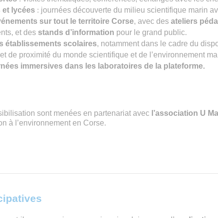
 et lycées
:
journées découverte du milieu scientifique marin a
vénements sur tout le territoire Corse
, avec des
ateliers péd
ents, et des
stands d’information
pour le grand public.
es établissements scolaires
, notamment dans le cadre du dispo
et de proximité du monde scientifique et de l’environnement mar
ournées immersives dans les laboratoires de la plateforme.
sibilisation sont menées en partenariat avec
l’association U M
on à l’environnement en Corse.
cipatives