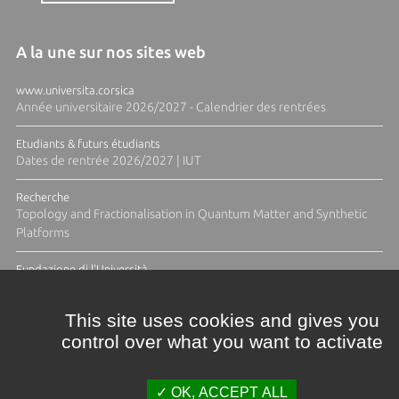
A la une sur nos sites web
www.universita.corsica
Année universitaire 2026/2027 - Calendrier des rentrées
Etudiants & futurs étudiants
Dates de rentrée 2026/2027 | IUT
Recherche
Topology and Fractionalisation in Quantum Matter and Synthetic
Platforms
Fundazione di l'Università
Résidence Ange Tomasi "Lagune and Zeste" avec la photographe
Diane Moulenc
This site uses cookies and gives you
control over what you want to activate
TOUTES LES ACTUS
OK, ACCEPT ALL