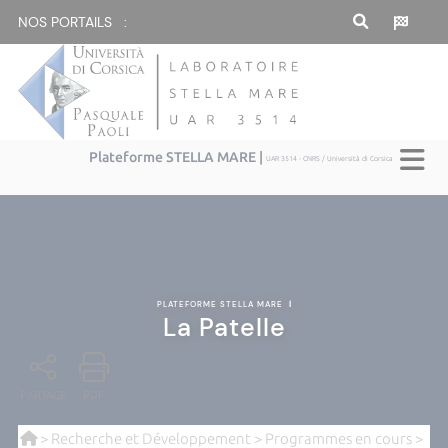
NOS PORTAILS :
Plateforme STELLA MARE |
UAR 3514 - CNRS / Università di Corsica
PLATEFORME STELLA MARE
|
La Patelle
PARTAGE
PDF
>
Recherche et Développement
>
Programmes en cours
>