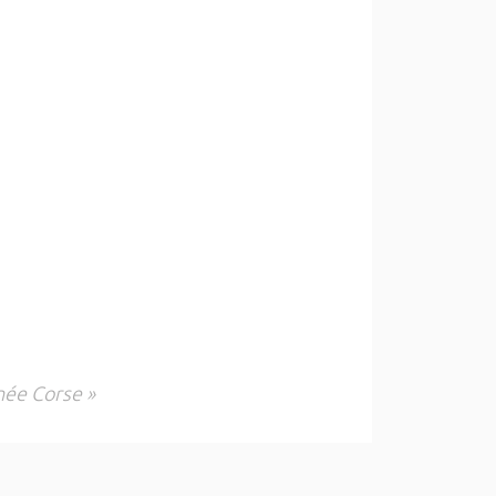
n
née Corse »