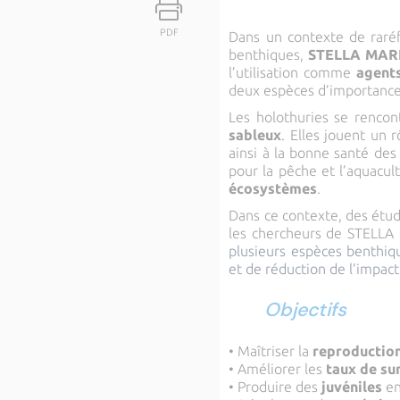
PDF
Dans un contexte de raréf
benthiques,
STELLA MAR
l’utilisation comme
agents
deux espèces d’importance
Les holothuries se rencon
sableux
. Elles jouent un 
ainsi à la bonne santé des
pour la pêche et l’aquacul
écosystèmes
.
Dans ce contexte, des ét
les chercheurs de STELLA
plusieurs espèces benthi
et de réduction de l’impa
Objectifs
• Maîtriser la
reproductio
• Améliorer les
taux de sur
• Produire des
juvéniles
en