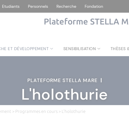
Etudiants
Personnels
Recherche
Fondation
Plateforme STELLA 
CHE ET DÉVELOPPEMENT
SENSIBILISATION
THÈSES 
PLATEFORME STELLA MARE
|
L'holothurie
pement
>
Programmes en cours
> L'holothurie