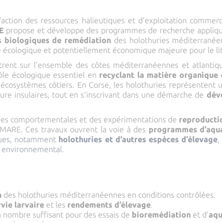
action des ressources halieutiques et d’exploitation commerc
E
propose et développe des programmes de recherche appliqu
 biologiques de remédiation
des holothuries méditerranée
 écologique et potentiellement économique majeure pour le lit
trent sur l’ensemble des côtes méditerranéennes et atlanti
rôle écologique essentiel en
recyclant la matière organique
 écosystèmes côtiers. En Corse, les holothuries représentent
ture insulaires, tout en s’inscrivant dans une démarche de
dév
udes comportementales et des expérimentations de
reproducti
 MARE. Ces travaux ouvrent la voie à des
programmes d’aqua
ques, notamment
holothuries et d’autres espèces d’élevage
,
ct environnementa
l.
n
des holothuries méditerranéennes en conditions contrôlées.
vie larvaire
et les
rendements d’élevage
.
 nombre suffisant pour des essais de
bioremédiation
et d’
aqu