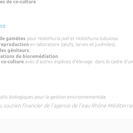
es de co-culture
es
 de gamètes
pour
Holothuria poli
et
Holothuria tubulosa
.
 reproduction
en laboratoire (œufs, larves et juvéniles).
des géniteurs
.
ations de bioremédiation
.
 co-culture
avec d’autres espèces d’élevage dans le cadre d’u
outils biologiques pour la gestion environnementale
du soutien financier de l’agence de l’eau Rhône Méditerra