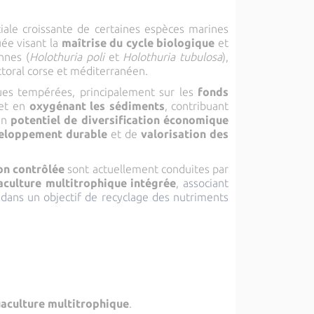
iale croissante de certaines espèces marines
ée visant la
maîtrise du cycle biologique
et
nnes (
Holothuria poli
et
Holothuria tubulosa
),
toral corse et méditerranéen.
ques tempérées, principalement sur les
fonds
et en
oxygénant les sédiments
, contribuant
 un
potentiel de diversification économique
eloppement durable
et de
valorisation des
on contrôlée
sont actuellement conduites par
culture multitrophique intégrée
,
associant
 dans un objectif de recyclage des nutriments
aculture multitrophique
.