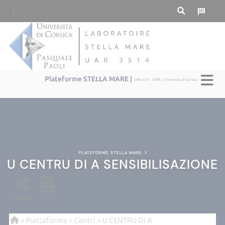
:
Plateforme STELLA MARE |
UAR 3514 - CNRS / Università di Corsica
PLATEFORME STELLA MARE
|
U CENTRU DI A SENSIBILISAZIONE
PARTAGE
PDF
>
Piattaforma
>
Centri
> U CENTRU DI A