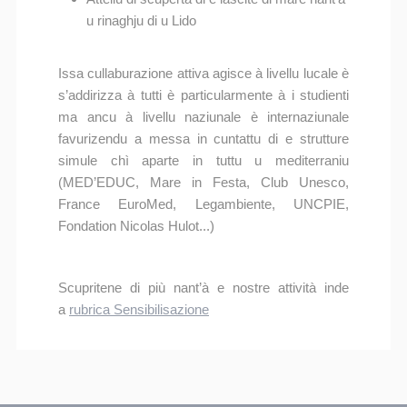
u rinaghju di u Lido
Issa cullaburazione attiva agisce à livellu lucale è
s’addirizza à tutti è particularmente à i studienti
ma ancu à livellu naziunale è internaziunale
favurizendu a messa in cuntattu di e strutture
simule chì aparte in tuttu u mediterraniu
(MED’EDUC, Mare in Festa, Club Unesco,
France EuroMed, Legambiente, UNCPIE,
Fondation Nicolas Hulot...)
Scupritene di più nant’à e nostre attività inde
a
rubrica Sensibilisazione