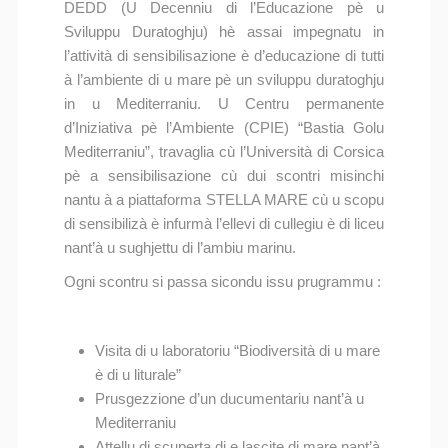
DEDD (U Decenniu di l’Educazione pè u
Sviluppu Duratoghju) hè assai impegnatu in
l’attività di sensibilisazione è d’educazione di tutti
à l’ambiente di u mare pè un sviluppu duratoghju
in u Mediterraniu. U Centru permanente
d’Iniziativa pè l’Ambiente (CPIE) “Bastia Golu
Mediterraniu”, travaglia cù l’Università di Corsica
pè a sensibilisazione cù dui scontri misinchi
nantu à a piattaforma STELLA MARE cù u scopu
di sensibilizà è infurmà l’ellevi di cullegiu è di liceu
nant’à u sughjettu di l’ambiu marinu.
Ogni scontru si passa sicondu issu prugrammu :
Visita di u laboratoriu “Biodiversità di u mare
è di u liturale”
Prusgezzione d’un ducumentariu nant’à u
Mediterraniu
Attellu di scuperta di e lascite di mare nant’à