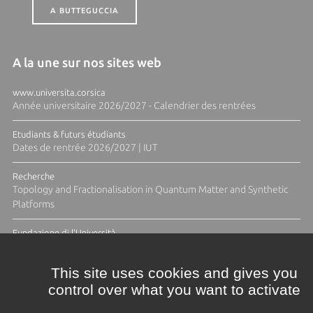
A BUTTEGUCCIA
A la une sur nos sites web
www.universita.corsica
Année universitaire 2026/2027 - Calendrier des rentrées
Etudiants & futurs étudiants
Dates de rentrée 2026/2027 | IUT
Recherche
Topology and Fractionalisation in Quantum Matter and Synthetic
Platforms
Fundazione di l'Università
Résidence Ange Tomasi "Lagune and Zeste" avec la photographe
Diane Moulenc
This site uses cookies and gives you
control over what you want to activate
TOUTES LES ACTUS