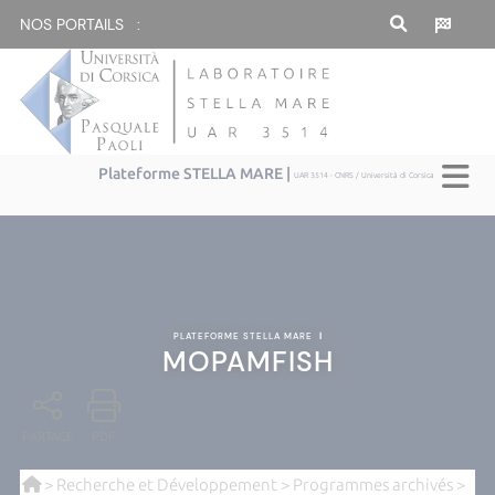
NOS PORTAILS :
Plateforme STELLA MARE |
UAR 3514 - CNRS / Università di Corsica
PLATEFORME STELLA MARE
|
MOPAMFISH
PARTAGE
PDF
>
Recherche et Développement
>
Programmes archivés
>