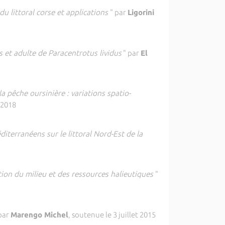
u littoral corse et applications
" par
Ligorini
es et adulte de
Paracentrotus lividus
" par
El
a pêche oursinière : variations spatio-
 2018
erranéens sur le littoral Nord-Est de la
stion du milieu et des ressources halieutiques
"
par
Marengo Michel
, soutenue le 3 juillet 2015