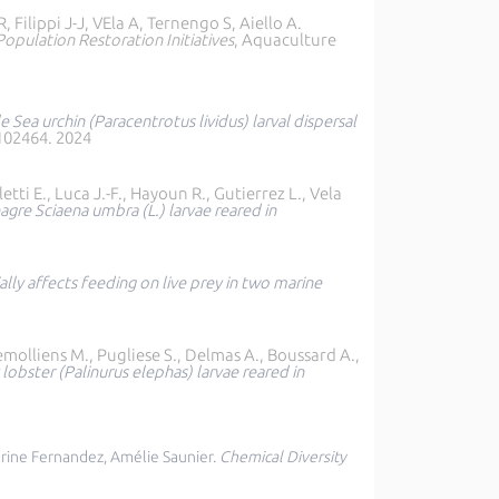
 Filippi J-J, VEla A, Ternengo S, Aiello A.
opulation Restoration Initiatives
, Aquaculture
e Sea urchin (Paracentrotus lividus) larval dispersal
 102464. 2024
etti E., Luca J.-F., Hayoun R., Gutierrez L., Vela
gre Sciaena umbra (L.) larvae reared in
ially affects feeding on live prey in two marine
, Demolliens M., Pugliese S., Delmas A., Boussard A.,
 lobster (Palinurus elephas) larvae reared in
erine Fernandez, Amélie Saunier.
Chemical Diversity