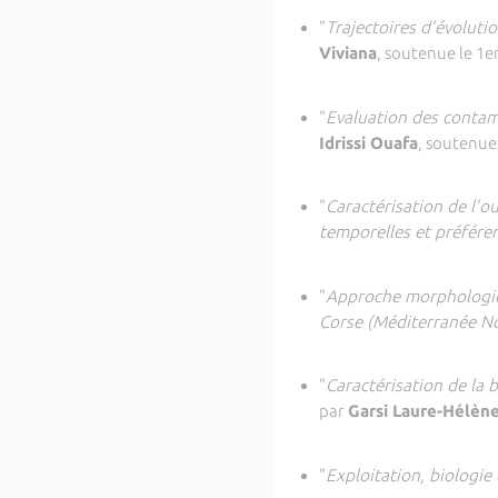
"
Trajectoires d’évoluti
Viviana
, soutenue le 1e
"
Evaluation des contami
Idrissi Ouafa
, soutenue
"
Caractérisation de l’o
temporelles et préfére
"
Approche morphologiqu
Corse (Méditerranée N
"
Caractérisation de la 
par
Garsi Laure-Hélèn
"
Exploitation, biologie