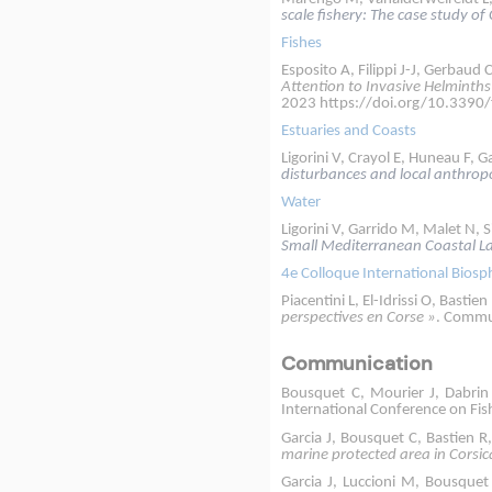
scale fishery: The case study of 
Fishes
Esposito A, Filippi J-J, Gerbaud 
Attention to Invasive Helminths
2023 https://doi.org/10.3390
Estuaries and Coasts
Ligorini V, Crayol E, Huneau F, 
disturbances and local anthropo
Water
Ligorini V, Garrido M, Malet N, S
Small Mediterranean Coastal 
4e Colloque International Biosp
Piacentini L, El-Idrissi O, Basti
perspectives en Corse »
. Commun
Communication
Bousquet C, Mourier J, Dabrin 
International Conference on Fi
Garcia J, Bousquet C, Bastien R
marine protected area in Corsic
Garcia J, Luccioni M, Bousquet