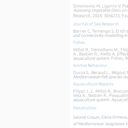
Simonoviez M, Ligorini V, Pia
Assessing Vegetable Diets on 
Research, 2024, 3056233, 9 
Journal of Sea Research
Barrier C, Ternengo S, El Idri
and connectivity modelling i
Fishes
Millot R., Demolliens M., Fili
A., Bastien R., Aiello A.
Effec
aquaculture system
.
Fishes, 9
Animal Behaviour
Ducos S., Beraud L., Bégout M
Mediterranean fish species re
Aquaculture Reports
Filippi J.-J., Millot R., Brac
Vela A., Bastien R., Pasqualini
aquaculture system.
Aquacult
Metabolites
Salomé Coquin, Elena Ormeno, V
of Mediterranean Seagrasses V