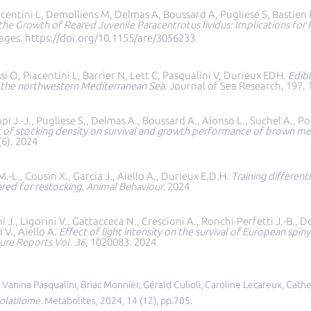
centini L, Demolliens M, Delmas A, Boussard A, Pugliese S, Bastien R,
the Growth of Reared Juvenile Paracentrotus lividus: Implications for P
pages.
https://doi.org/10.1155/are/3056233
ssi O, Piacentini L, Barrier N, Lett C, Pasqualini V, Durieux EDH.
Edibl
n the northwestern Mediterranean Sea
.
Journal of Sea Research, 197,
ppi J.-J., Pugliese S., Delmas A., Boussard A., Alonso L., Suchel A., Pol
t of stocking density on survival and growth performance of brown mea
(6). 2024
.-L., Cousin X., Garcia J., Aiello A., Durieux E.D.H.
Training different
ared for restocking
.
Animal Behaviour.
2024
coni J., Ligorini V., Gattacceca N., Crescioni A., Ronchi-Perfetti J.-B.
 V., Aiello A.
Effect of light intensity on the survival of European spiny
ure Reports Vol. 36
, 1020083. 2024
anina Pasqualini, Briac Monnier, Gérald Culioli, Caroline Lecareux, Cath
olatilome.
Metabolites, 2024, 14 (12), pp.705.