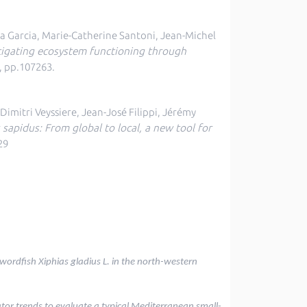
ca Garcia, Marie-Catherine Santoni, Jean-Michel
stigating ecosystem functioning through
 pp.107263.
imitri Veyssiere, Jean-José Filippi, Jérémy
s sapidus: From global to local, a new tool for
29
wordfish Xiphias gladius L. in the north-western
tor trends to evaluate a typical Mediterranean small-