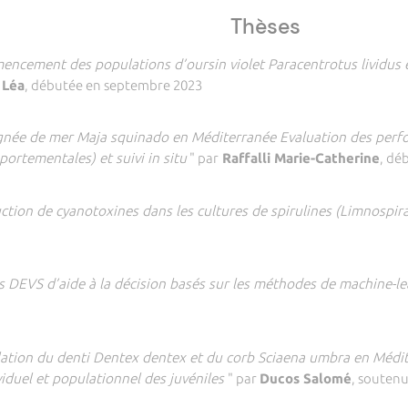
Thèses
ncement des populations d’oursin violet Paracentrotus lividus 
 Léa
, débutée en septembre 2023
ignée de mer Maja squinado en Méditerranée Evaluation des perfo
ortementales) et suivi in situ
" par
Raffalli Marie-Catherine
, dé
ction de cyanotoxines dans les cultures de spirulines (Limnospir
 DEVS d’aide à la décision basés sur les méthodes de machine-l
4
ation du denti Dentex dentex et du corb Sciaena umbra en Médit
ividuel et populationnel des juvéniles
" par
Ducos Salomé
, soutenu