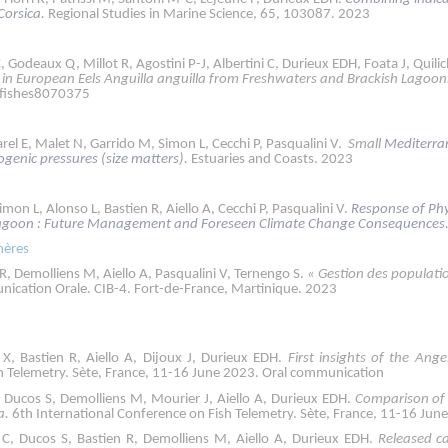
Corsica.
Regional Studies in Marine Science, 65, 103087. 2023
C, Godeaux Q, Millot R, Agostini P-J, Albertini C, Durieux EDH, Foata J, Quilic
 in European Eels Anguilla anguilla from Freshwaters and Brackish Lagoon
/fishes8070375
Garel E, Malet N, Garrido M, Simon L, Cecchi P, Pasqualini V.
Small
Mediterran
genic pressures (size matters).
Estuaries and Coasts. 2023
imon L, Alonso L, Bastien R, Aiello A, Cecchi P, Pasqualini V.
Response of Phy
Lagoon : Future Management and Foreseen Climate Change Consequences
hères
en R, Demolliens M, Aiello A, Pasqualini V, Ternengo S.
« Gestion des populati
ication Orale. CIB-4. Fort-de-France, Martinique. 2023
X, Bastien R, Aiello A, Dijoux J, Durieux EDH.
First insights of the Ang
sh Telemetry. Sète, France, 11-16 June 2023. Oral communication
, Ducos S, Demolliens M, Mourier J, Aiello A, Durieux EDH.
Comparison of 
a.
6th International Conference on Fish Telemetry. Sète, France, 11-16 Ju
 C, Ducos S, Bastien R, Demolliens M, Aiello A, Durieux EDH.
Released ca