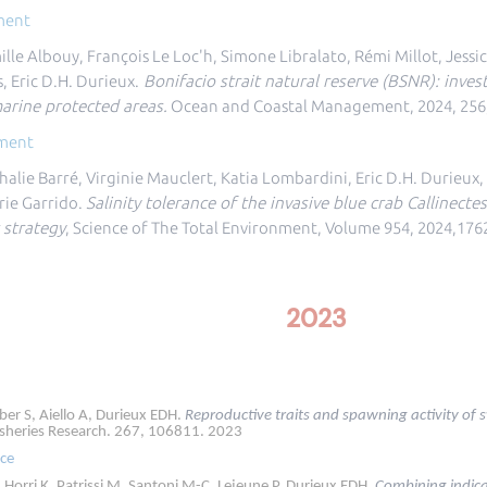
ment
lle Albouy, François Le Loc'h, Simone Libralato, Rémi Millot, Jessi
s, Eric D.H. Durieux.
Bonifacio strait natural reserve (BSNR): inve
arine protected areas.
Ocean and Coastal Management, 2024, 256,
nment
lie Barré, Virginie Mauclert, Katia Lombardini, Eric D.H. Durieux, D
rie Garrido.
Salinity tolerance of the invasive blue crab Callinecte
strategy
, Science of The Total Environment, Volume 954, 2024,176
2023
aber S, Aiello A, Durieux EDH.
Reproductive traits and spawning activity of s
sheries Research. 267, 106811. 2023
nce
Horri K, Patrissi M, Santoni M-C, Lejeune P, Durieux EDH.
Combining indica