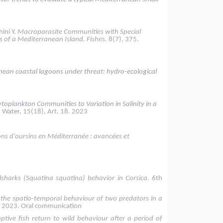
hini Y.
Macroparasite Communities with Special
s of a Mediterranean Island. Fishes.
8(7), 375.
ean coastal lagoons under threat: hydro-ecological
toplankton Communities to Variation in Salinity in a
.
Water, 15(18), Art. 18. 2023
ons d’oursins en Méditerranée : avancées et
elsharks (Squatina squatina) behavior in Corsica
. 6th
the spatio-temporal behaviour of two predators in a
ne 2023. Oral communication
ptive fish return to wild behaviour after a period of