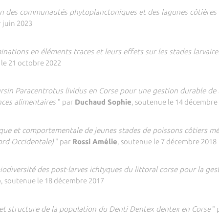
on des communautés phytoplanctoniques et des lagunes côtières d
r juin 2023
nations en éléments traces et leurs effets sur les stades larvair
 le 21 octobre 2022
ursin Paracentrotus lividus en Corse pour une gestion durable de l
nces alimentaires
" par
Duchaud Sophie
, soutenue le 14 décembre
e et comportementale de jeunes stades de poissons côtiers médit
ord-Occidentale)
" par
Rossi Amélie
, soutenue le 7 décembre 2018
biodiversité des post-larves ichtyques du littoral corse pour la ge
e
, soutenue le 18 décembre 2017
 et structure de la population du Denti Dentex dentex en Corse
" 