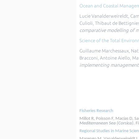
Ocean and Coastal Manage
Lucie Vanalderweireldt, Cami
Culioli, Thibaut de Bettignie
comparative modelling of m
Science of the Total Enviro
Guillaume Marchessaux, Natha
Bracconi, Antoine Aiello, Ma
implementing management 
Fisheries Research
Millot R, Poisson F, Macías D, S
Mediterranean Sea (Corsica)
.
Fi
Regional Studies in Marine Scie
Marengo M, Vanalderweireldt L, 