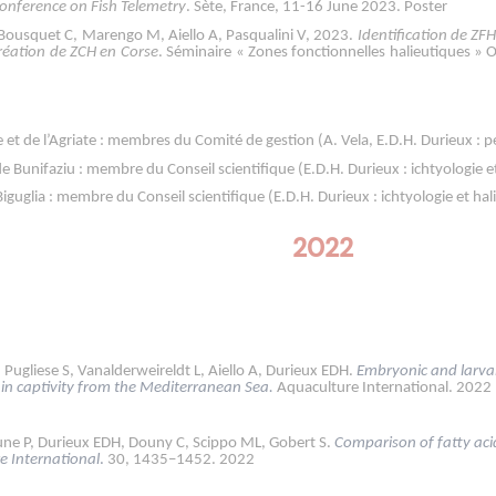
Conference on Fish Telemetry
. Sète, France, 11-16 June 2023. Poster
, Bousquet C, Marengo M, Aiello A, Pasqualini V, 2023.
Identification de ZF
création de ZCH en Corse
. Séminaire « Zones fonctionnelles halieutiques »
et de l’Agriate : membres du Comité de gestion (A. Vela, E.D.H. Durieux : p
 Bunifaziu : membre du Conseil scientifique (E.D.H. Durieux : ichtyologie e
Biguglia : membre du Conseil scientifique (E.D.H. Durieux : ichtyologie et hal
2022
 Pugliese S, Vanalderweireldt L, Aiello A, Durieux EDH.
Embryonic and larva
in captivity from the Mediterranean Sea.
Aquaculture International. 2022
e P, Durieux EDH, Douny C, Scippo ML, Gobert S.
Comparison of fatty acid
e International
.
30, 1435–1452. 2022