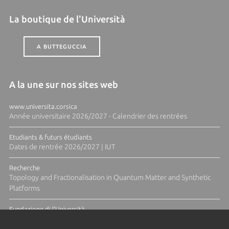
La boutique de l'Università
A BUTTEGUCCIA
A la une sur nos sites web
www.universita.corsica
Année universitaire 2026/2027 - Calendrier des rentrées
Etudiants & futurs étudiants
Dates de rentrée 2026/2027 | IUT
Recherche
Topology and Fractionalisation in Quantum Matter and Synthetic
Platforms
Fundazione di l'Università
Résidence Ange Tomasi "Lagune and Zeste" avec la photographe