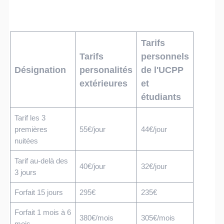
Tarifs
Tarifs
personnels
Désignation
personalités
de l'UCPP
extérieures
et
étudiants
Tarif les 3
premières
55€/jour
44€/jour
nuitées
Tarif au-delà des
40€/jour
32€/jour
3 jours
Forfait 15 jours
295€
235€
Forfait 1 mois à 6
380€/mois
305€/mois
mois