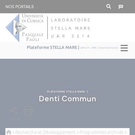
NOS PORTAILS :
Plateforme STELLA MARE |
UAR 3514 - CNRS / Università di Corsica
PLATEFORME STELLA MARE
|
Denti Commun
PARTAGE
PDF
>
Recherche et Développement
>
Programmes archivés
>