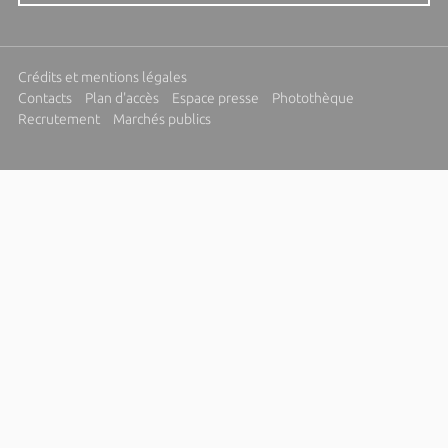
Crédits et mentions légales
Contacts
Plan d'accès
Espace presse
Photothèque
Recrutement
Marchés publics