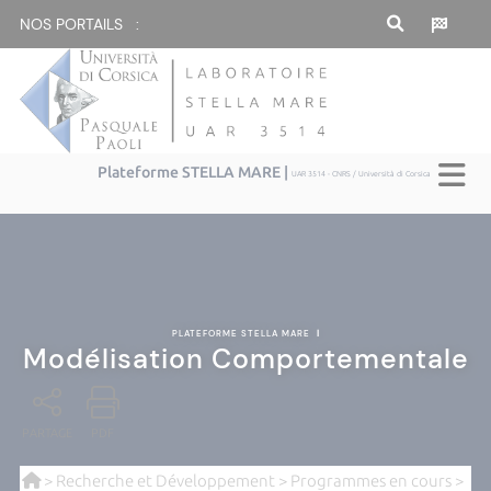
NOS PORTAILS :
Plateforme STELLA MARE |
UAR 3514 - CNRS / Università di Corsica
PLATEFORME STELLA MARE
|
Modélisation Comportementale
PARTAGE
PDF
>
Recherche et Développement
>
Programmes en cours
>