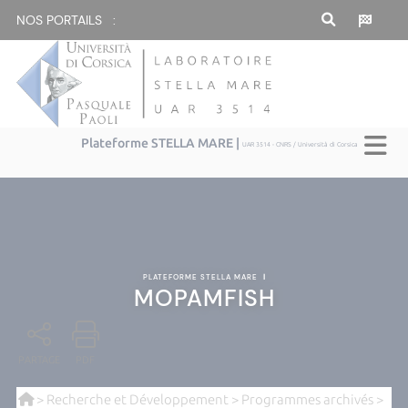
NOS PORTAILS :
Plateforme STELLA MARE |
UAR 3514 - CNRS / Università di Corsica
PLATEFORME STELLA MARE
|
MOPAMFISH
PARTAGE
PDF
>
Recherche et Développement
>
Programmes archivés
>