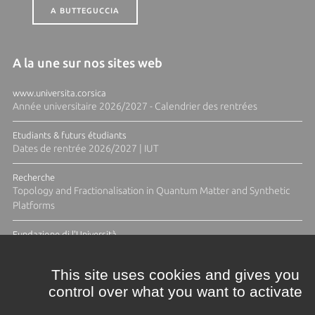
A BUTTEGUCCIA
A la une sur nos sites web
www.universita.corsica
Année universitaire 2026/2027 - Calendrier des rentrées
Etudiants & futurs étudiants
Dates de rentrée 2026/2027 | IUT
Recherche
Topology and Fractionalisation in Quantum Matter and Synthetic
Platforms
Fundazione di l'Università
Résidence Ange Tomasi "Lagune and Zeste" avec la photographe
Diane Moulenc
This site uses cookies and gives you
control over what you want to activate
TOUTES LES ACTUS