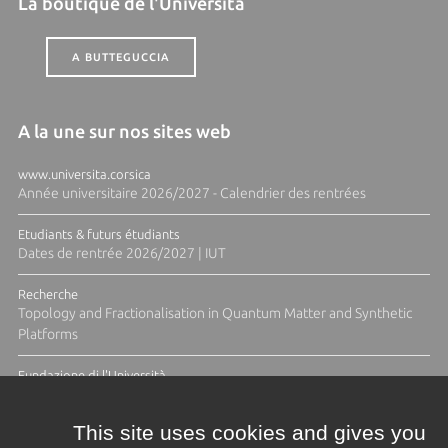
La boutique de l'Università
A BUTTEGUCCIA
A la une sur nos sites web
www.universita.corsica
Année universitaire 2026/2027 - Calendrier des rentrées
Etudiants & futurs étudiants
Dates de rentrée 2026/2027 | IUT
Recherche
Topology and Fractionalisation in Quantum Matter and Synthetic
Platforms
Fundazione di l'Università
Résidence Ange Tomasi "Lagune and Zeste" avec la photographe
Diane Moulenc
This site uses cookies and gives you