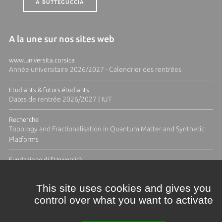
A BUTTEGUCCIA
A la une sur nos sites web
www.universita.corsica
Année universitaire 2026/2027 - Calendrier des rentrées
Etudiants & futurs étudiants
Dates de rentrée 2026/2027 | IUT
Recherche
Topology and Fractionalisation in Quantum Matter and Synthetic
Platforms
Fundazione di l'Università
Résidence Ange Tomasi "Lagune and Zeste" avec la photographe
Diane Moulenc
This site uses cookies and gives you
control over what you want to activate
TOUTES LES ACTUS