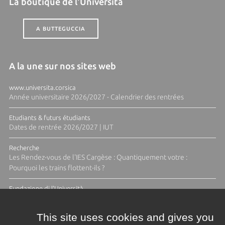
La boutique de l'Università
A BUTTEGUCCIA
A la une sur nos sites web
www.universita.corsica
Année universitaire 2026/2027 - Calendrier des rentrées
Etudiants & futurs étudiants
Dates de rentrée 2026/2027 | IUT
Recherche
Les Rendez-vous de l'IES Cargèse : Quantiquement votre :
Pourquoi les trains flottent-ils ?
Fundazione di l'Università
Résidence Ange Tomasi "Lagune and Zeste" avec la photographe
Diane Moulenc
This site uses cookies and gives you