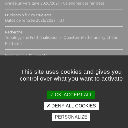
Année universitaire 2026/2027 - Calendrier des rentrées
Etudiants & futurs étudiants
Dates de rentrée 2026/2027 | IUT
Recherche
Topology and Fractionalisation in Quantum Matter and Synthetic
Platforms
Fundazione di l'Università
Résidence Ange Tomasi "Lagune and Zeste" avec la photographe
Diane Moulenc
This site uses cookies and gives you
control over what you want to activate
TOUTES LES ACTUS
OK, ACCEPT ALL
DENY ALL COOKIES
Crédits et mentions légales
PERSONALIZE
Contacts
Plan d'accès
Espace presse
Photothèque
Recrutement
Marchés publics